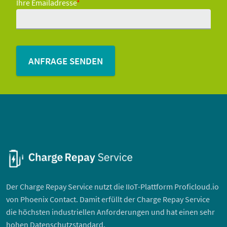
Ihre Emailadresse
*
Der Charge Repay Service nutzt die IIoT-Plattform Proficloud.io
von Phoenix Contact. Damit erfüllt der Charge Repay Service
die höchsten industriellen Anforderungen und hat einen sehr
hohen Datenschutzstandard.