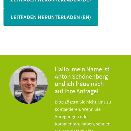
LEITFADEN HERUNTERLADEN (EN)
Hallo, mein Name ist
Anton Schönenberg
und ich freue mich
auf Ihre Anfrage!
Bitte zögern Sie nicht, uns zu
kontaktieren. Wenn Sie
Anregungen oder
Kommentare haben, senden
Sie uns einfach eine