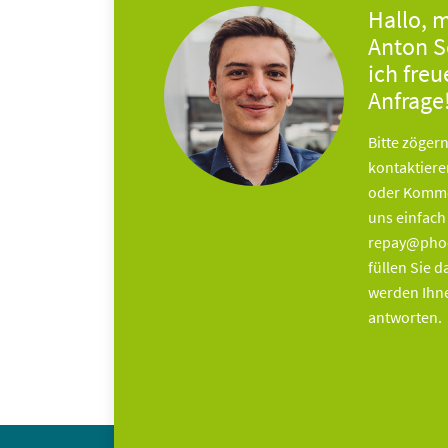
Hallo, 
Anton 
ich freu
Anfrage
Bitte zögern
kontaktier
oder Komme
uns einfach
repay@phoe
füllen Sie 
werden Ihne
antworten.