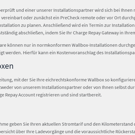
rüft und einer unserer Installationspartner wird sich bei Ihnen m
ion vereinbart oder zunächst ein PreCheck remote oder vor Ort dur
tallation zu planen. Anschließend wird ein Termin zur Installation
ständig abschließen, indem Sie Ihr Charge Repay Gateway in Ihrem
ware können nur in normkonformen Wallbox-Installationen durchg
t werden. Hierfür kann ein Kostenvoranschlag des Installationspar
oxen
leitung, mit der Sie Ihre eichrechtskonforme Wallbox so konfigurier
ntweder von unserem Installationspartner oder von Ihnen selbst du
rge Repay Account registrieren und sind startbereit.
ahme geben Sie Ihren aktuellen Stromtarif und den Kilometerstand d
Übersicht über Ihre Ladevorgänge und die voraussichtliche Rückers