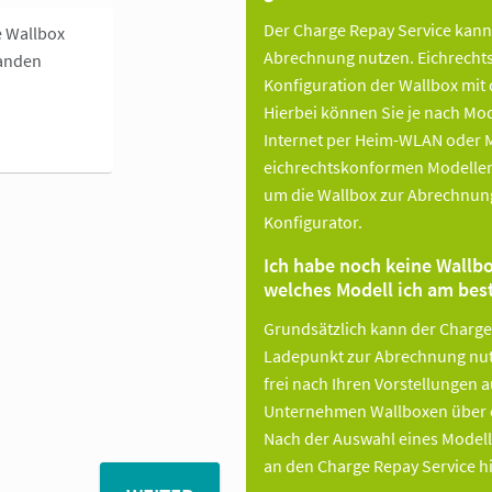
Der Charge Repay Service kann
e Wallbox
Abrechnung nutzen. Eichrecht
anden
Konfiguration der Wallbox mi
Hierbei können Sie je nach Mo
Internet per Heim-WLAN oder Mo
eichrechtskonformen Modellen
um die Wallbox zur Abrechnung 
Konfigurator.
Ich habe noch keine Wallb
welches Modell ich am best
Grundsätzlich kann der Charge
Ladepunkt zur Abrechnung nut
frei nach Ihren Vorstellungen 
Unternehmen Wallboxen über e
Nach der Auswahl eines Modell
an den Charge Repay Service hi