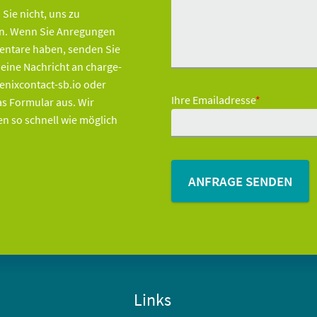
 Sie nicht, uns zu
en. Wenn Sie Anregungen
ntare haben, senden Sie
 eine Nachricht an charge-
nixcontact-sb.io oder
Ihre Emailadresse
*
das Formular aus. Wir
n so schnell wie möglich
Links