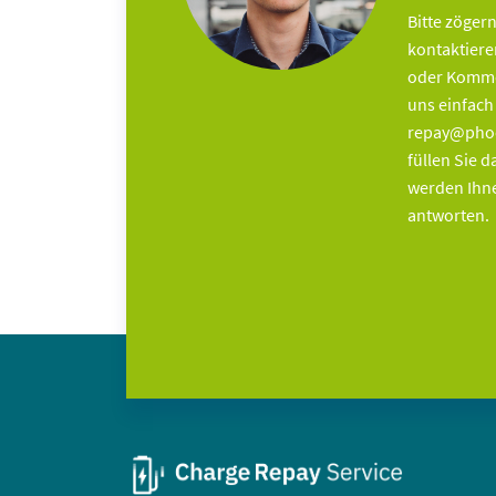
Bitte zögern
kontaktier
oder Komme
uns einfach
repay@phoe
füllen Sie 
werden Ihne
antworten.